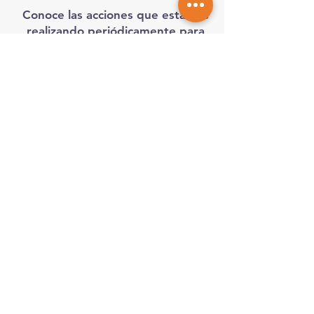
Conoce las acciones que estamos
realizando periódicamente para
hacer la diferencia.
SABER MÁS...
¿Fuiste testigo o víctima de algún
acto de corrupción en nuestro
servicio?
DENÚNCIALO AQUÍ