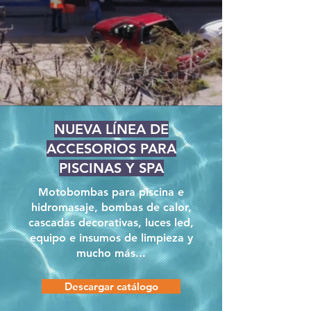
NUEVA LÍNEA DE
ACCESORIOS PARA
PISCINAS Y SPA
Motobombas para piscina e
hidromasaje, bombas de calor,
cascadas decorativas, luces led,
equipo e insumos de limpieza y
mucho más...
Descargar catálogo